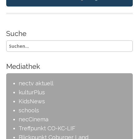
Suche
S
u
c
h
Mediathek
e
n
-
nectv aktuell
kulturPlus
KidsNews
schools
necCinema
Treffpunkt CO-KC-LIF
Blickpunkt Coburger Land