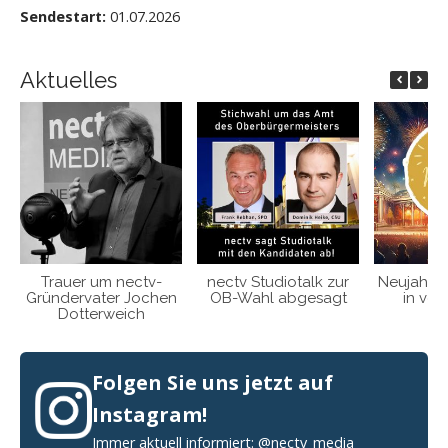
Sendestart:
01.07.2026
Aktuelles
Trauer um nectv-
nectv Studiotalk zur
Neujahrsk
Gründervater Jochen
OB-Wahl abgesagt
in vol
Dotterweich
Folgen Sie uns jetzt auf
Instagram!
Immer aktuell informiert: @nectv_media