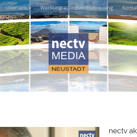
Über uns
Werbung
Eventbetreuung
Konta
nectv ak