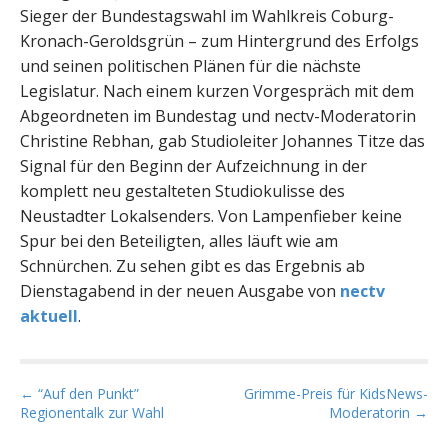
Sieger der Bundestagswahl im Wahlkreis Coburg-
Kronach-Geroldsgrün – zum Hintergrund des Erfolgs
und seinen politischen Plänen für die nächste
Legislatur. Nach einem kurzen Vorgespräch mit dem
Abgeordneten im Bundestag und nectv-Moderatorin
Christine Rebhan, gab Studioleiter Johannes Titze das
Signal für den Beginn der Aufzeichnung in der
komplett neu gestalteten Studiokulisse des
Neustadter Lokalsenders. Von Lampenfieber keine
Spur bei den Beteiligten, alles läuft wie am
Schnürchen. Zu sehen gibt es das Ergebnis ab
Dienstagabend in der neuen Ausgabe von
nectv
aktuell
.
P
← “Auf den Punkt”
Grimme-Preis für KidsNews-
Regionentalk zur Wahl
Moderatorin →
o
s