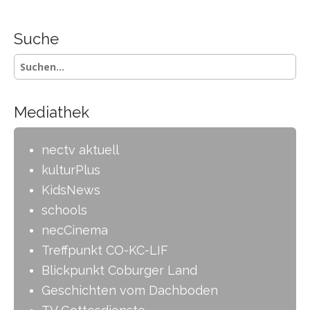
t
n
Suche
a
S
v
u
i
c
h
g
Mediathek
e
a
n
-
t
nectv aktuell
i
kulturPlus
o
KidsNews
n
schools
necCinema
Treffpunkt CO-KC-LIF
Blickpunkt Coburger Land
Geschichten vom Dachboden