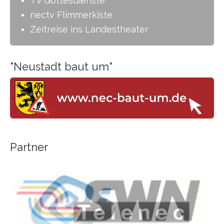
TV Gottesdienste
nectv Flimmerkiste
Zeitreise ins Landestheater
-
"Neustadt baut um"
Partner