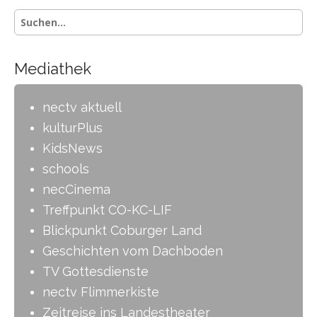
a
S
v
u
i
c
h
g
Mediathek
e
a
n
-
t
nectv aktuell
i
kulturPlus
o
KidsNews
n
schools
necCinema
Treffpunkt CO-KC-LIF
Blickpunkt Coburger Land
Geschichten vom Dachboden
TV Gottesdienste
nectv Flimmerkiste
Zeitreise ins Landestheater