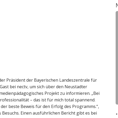
h
e
n
-
r Präsident der Bayerischen Landeszentrale für
ast bei nectv, um sich über den Neustadter
medienpädagogisches Projekt zu informieren. „Bei
ofessionalität – das ist für mich total spannend.
-
 der beste Beweis für den Erfolg des Programms.“,
s Besuchs. Einen ausführlichen Bericht gibt es bei