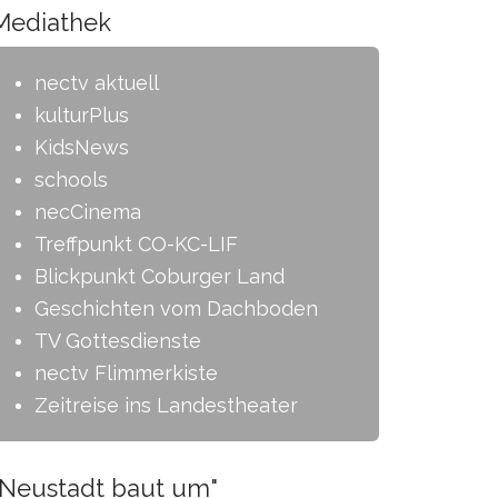
Mediathek
nectv aktuell
kulturPlus
KidsNews
schools
necCinema
Treffpunkt CO-KC-LIF
Blickpunkt Coburger Land
Geschichten vom Dachboden
TV Gottesdienste
nectv Flimmerkiste
Zeitreise ins Landestheater
"Neustadt baut um"