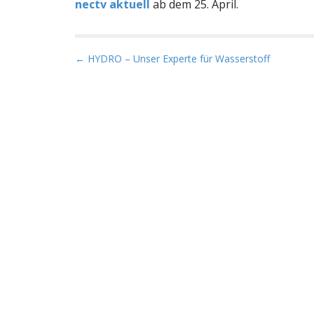
nectv aktuell
ab dem 25. April.
P
← HYDRO – Unser Experte für Wasserstoff
o
s
t
n
a
v
i
g
a
t
i
o
n