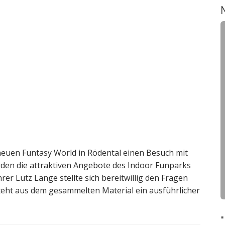
h
e
n
-
uen Funtasy World in Rödental einen Besuch mit
den die attraktiven Angebote des Indoor Funparks
rer Lutz Lange stellte sich bereitwillig den Fragen
teht aus dem gesammelten Material ein ausführlicher
-