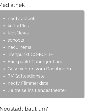
Mediathek
nectv aktuell
kulturPlus
KidsNews
schools
necCinema
Treffpunkt CO-KC-LIF
Blickpunkt Coburger Land
Geschichten vom Dachboden
TV Gottesdienste
nectv Flimmerkiste
Zeitreise ins Landestheater
"Neustadt baut um"